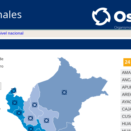
nales
nivel nacional
de
24
ro
AMA
ANC
APU
ARE
AYA
e
CAJ
CUS
HUA