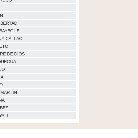
NUCO
IN
LIBERTAD
BAYEQUE
A Y CALLAO
ETO
RE DE DIOS
QUEGUA
CO
RA
O
 MARTIN
NA
BES
YALI