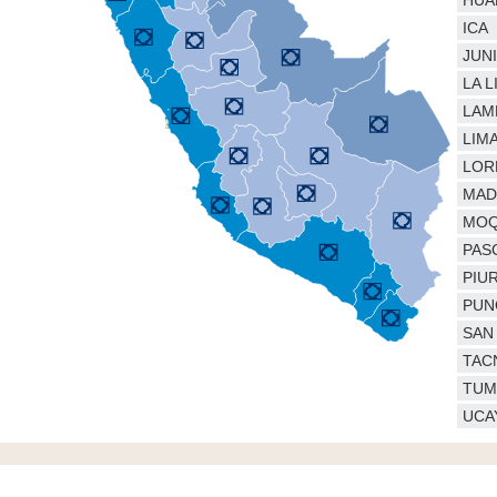
HUA
ICA
JUN
LA 
LAM
LIM
LOR
MAD
MO
PAS
PIU
PUN
SAN
TAC
TUM
UCA